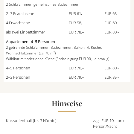
2 Schlafzimmer, gemeinsames Badezimmer
2–3 Erwachsene
EUR 61,–
EUR 65,–
4 Erwachsene
EUR 58,–
EUR 60,–
als zwei Einbettzimmer
EUR 78,–
EUR 80,–
Appartement 4–5 Personen
2 getrennte Schlafzimmer, Badezimmer, Balkon, kl. Küche,
Wohnschlafzimmer (ca. 70 m²)
Wählbar mit oder ohne Küche (Endreinigung EUR 90,– einmalig)
4–5 Personen
EUR 70,–
EUR 80,–
2–3 Personen
EUR 79,–
EUR 85,–
Hinweise
Kurzaufenthalt (bis 3 Nächte)
zzgl. EUR 10,– pro
Person/Nacht