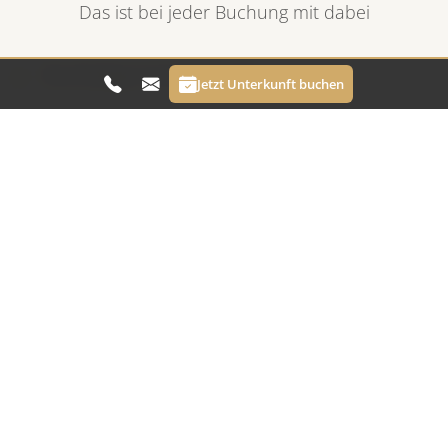
Das ist bei jeder Buchung mit dabei
Reichhaltiges Frühstücksbuffet
Jetzt Unterkunft buchen
Kostenloses WLAN im ganzen Hotel
Sauna, Aroma-Dampfbad und Muskelwerkstatt zur
freien Nutzung
Infrarotsauna im Gästehaus
Kostenlose Parkplätze direkt vor dem Haus
Haustiere auf Anfrage gestattet
Halbpension für die Dauer des Aufenthaltes auf
Anfrage buchbar