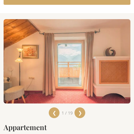
❮
❯
1 / 19
Appartement