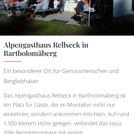
Alpengasthaus Rellseck in
Bartholomäberg
Ein besonderer Ort für Genussmenschen und
Bergliebhaber
Das Alpengasthaus Rellseck in Bartholomäberg ist
ein Platz für Gäste, die im Montafon nicht nur
einkehren, sondern ankommen möchten. Auf rund
1.500 Metern Höhe gelegen, verbindet das Haus
stille Bergatmosphäre mit einem