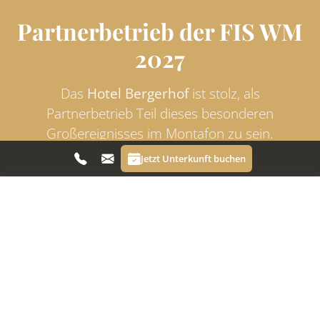
Partnerbetrieb der FIS WM
2027
Das
Hotel Bergerhof
ist stolz, als
Partnerbetrieb Teil dieses besonderen
Großereignisses im Montafon zu sein.
Jetzt Unterkunft buchen
Ihr Zuhause während der WM
Das Hotel Bergerhof in Bartholomäberg liegt zentral
im Montafon und bietet den idealen
Ausgangspunkt, um die Weltmeisterschaften
hautnah mitzuerleben. Gemütliche Zimmer,