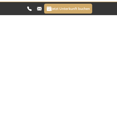
Jetzt Unterkunft buchen
Hotel Bergerhof
Dorf 16
6781 Bartholomäberg
Montafon, Vorarlberg
Österreich
Kontakt
+43 5556 73117
Tel:
info@hotel-bergerhof.at
E-Mail:
Information