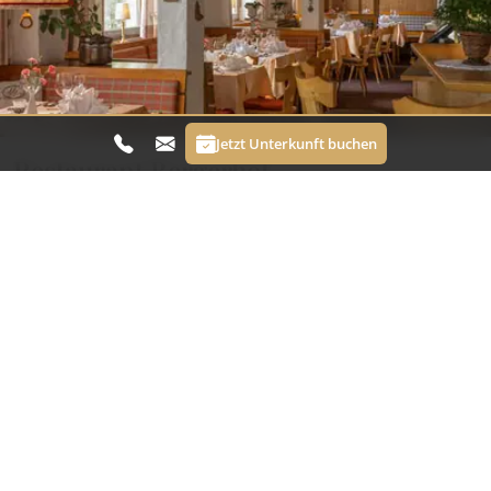
Jetzt Unterkunft buchen
Restaurant Bergerhof
Im Restaurant Bergerhof genießen Sie ehrliche
Küche mit viel Geschmack, regionalem Charakter
und einer herzlichen Atmosphäre. Freuen Sie sich
auf feine Gerichte, frische Zutaten und genussvolle
Momente mit Blick auf die Berge. Ob zum
ausgiebigen Abendessen oder für eine gemütliche
Auszeit zwischendurch, hier werden
Gastfreundschaft und guter Geschmack ganz